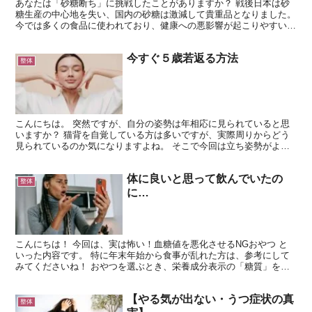
あなたは「砂糖断ち」に挑戦したことがありますか？ 戦後日本は砂
糖生産の中心地を失い、国内の砂糖は激減して貴重品となりました。
今では多くの食品に使われており、健康への悪影響が起こりやすいこ
とでも知られるようになりましたよね。 今回の記事は、...
今すぐ５歳若返る方法
整体
こんにちは。 突然ですが、自分の姿勢は年相応に見られていると思
いますか？ 猫背を自覚している方は多いですが、実際周りからどう
見られているのか気になりますよね。 そこで今回は立ち姿勢がよく
見える、立ち方をご紹介します。 この立ち方をすることに...
体に良いと思って飲んでいたの
整体
に…
こんにちは！ 今回は、実は怖い！血糖値を悪化させるNGおやつ と
いった内容です。 特に年末年始から食事が乱れた方は、参考にして
みてくださいね！ おやつを選ぶとき、栄養成分表示の「糖質」を見
ていますか？ 実は、数値の裏側には体に与える大きな影...
【やる気が出ない・うつ症状の真
整体