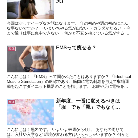
実】
今回は少しナイーブなお話になります。 年の初めや週の初めにこん
な事ないですか？ ・いまいちやる気が出ない ・カラダがだるい ・今
まで通り仕事に集中できない ・何かと不安を抱えている気がする 現
在でなくても過去にも遡ってみてください。 これら...
EMSって痩せる？
整体
こんにちは！ 「EMS」って聞かれたことはありますか？ 「Electrical
Muscle Stimulation」の略称であり、筋肉に電気刺激を与えて収縮運
動を起こすダイエット機器のことを指します。 お腹や足に電極を張
るマシンがCMや店...
新年度、一番に変えるべきは
整体
「服」でも「靴」でもなく…
こんにちは！黒岩です。 いよいよ来週から4月。 あなたの周りで
は、入社や入学など 環境が変わる方はいらっしゃいますか？ 何かと