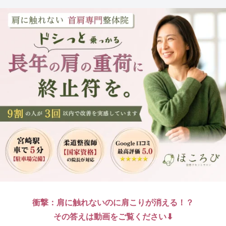
衝撃：肩に触れないのに肩こりが消える！？
その答えは動画をご覧ください⬇︎