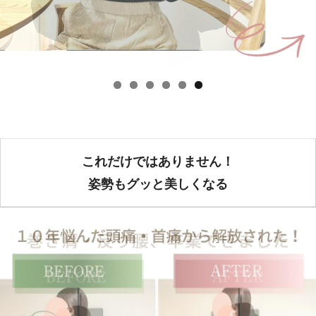
これだけではありません！
姿勢もグッと美しくなる