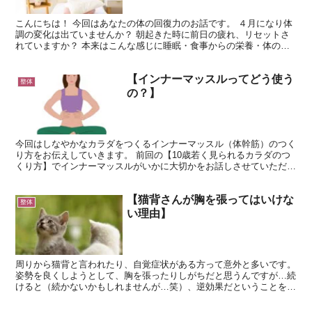
こんにちは！ 今回はあなたの体の回復力のお話です。 ４月になり体
調の変化は出ていませんか？ 朝起きた時に前日の疲れ、リセットさ
れていますか？ 本来はこんな感じに睡眠・食事からの栄養・体のセ
ルフケアで疲労を相殺できるのが理想的です↓ ですが、...
【インナーマッスルってどう使う
整体
の？】
今回はしなやかなカラダをつくるインナーマッスル（体幹筋）のつく
り方をお伝えしていきます。 前回の【10歳若く見られるカラダのつ
くり方】でインナーマッスルがいかに大切かをお話しさせていただき
ました。ただこの筋肉ってどういうふうに鍛えればいいの...
【猫背さんが胸を張ってはいけな
整体
い理由】
周りから猫背と言われたり、自覚症状がある方って意外と多いです。
姿勢を良くしようとして、胸を張ったりしがちだと思うんですが…続
けると（続かないかもしれませんが…笑）、逆効果だということをお
伝えします。 そもそも、猫背の方って反り腰（骨盤の前...