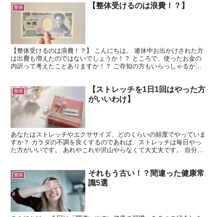
【整体受けるのは浪費！？】
整体
【整体受けるのは浪費！？】 こんにちは。 連休中お出かけされた方
は出費も増えたのではないでしょうか！？ ところで、使ったお金の
内訳って考えたことありますか！？ ご存知の方もいらっしゃるかも
しれませんが、主に出費は3つに分けられます。 ・消費...
【ストレッチを1日1回はやった方
整体
がいいわけ】
あなたはストレッチやエクササイズ、どのくらいの頻度でやっていま
すか？ カラダの不調を良くするのであれば、ストレッチは毎日やっ
た方がいいです。 あれやこれや沢山やらなくて大丈夫です。 自分に
合ったものを1〜2種類でいいんです。 そもそも、なぜ...
それもう古い！？間違った健康常
整体
識5選