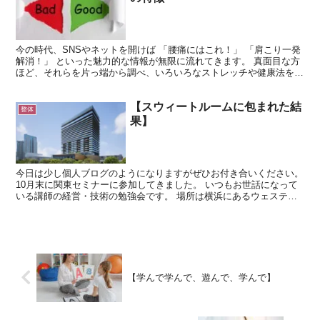
今の時代、SNSやネットを開けば 「腰痛にはこれ！」 「肩こり一発
解消！」 といった魅力的な情報が無限に流れてきます。 真面目な方
ほど、それらを片っ端から調べ、いろいろなストレッチや健康法を試
しているかもしれません。 しかし、実はその「情報...
【スウィートルームに包まれた結
整体
果】
今日は少し個人ブログのようになりますがぜひお付き合いください。
10月末に関東セミナーに参加してきました。 いつもお世話になって
いる講師の経営・技術の勉強会です。 場所は横浜にあるウェスティ
ン・ホテルズ&リゾーツ。 アメリカのマリオットホテ...
【学んで学んで、遊んで、学んで】