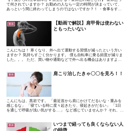
て何されていますか？ お勤めの人なら一定の時間が決まっていて、
あっという間に終わってしまうのではないですか？！ ・食事をす
る・スマホを触る・本を読む・寝る・談笑する・カラダを動か...
【動画で解説】肩甲骨は使わない
整体
ともったいない
こんにちは！ 寒くなり、外へ出て運動する習慣が減ったという方い
ますか？ 気持ちすごく分かります。 僕も自転車に乗る頻度が減りま
した。。。 ただ、買い物や通勤などで外へ出る機会はありますよ
ね？ 運動する習慣がどうしても増やせないのであれば、そ...
肩こり治したきゃ〇〇を見ろ！！
整体
こんにちは、黒岩です。 「最近首から肩にかけてだるいな・重みを
感じるな」 「寝ている時に度々起きたり、寝起きがだるい」 「1日
を通して呼吸が浅い気がする....」 など感じていませんか？ それ、疲
労感や筋力低下によって、歪みが起きているかも...
いつまで経っても良くならない人
整体
の特徴