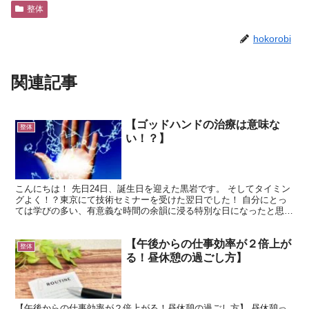
整体
hokorobi
関連記事
【ゴッドハンドの治療は意味な
整体
い！？】
こんにちは！ 先日24日、誕生日を迎えた黒岩です。 そしてタイミン
グよく！？東京にて技術セミナーを受けた翌日でした！ 自分にとっ
ては学びの多い、有意義な時間の余韻に浸る特別な日になったと思い
ます。 ここ数ヶ月で毎月１回、師匠の元で勉強させて...
【午後からの仕事効率が２倍上が
整体
る！昼休憩の過ごし方】
【午後からの仕事効率が２倍上がる！昼休憩の過ごし方】 昼休憩っ