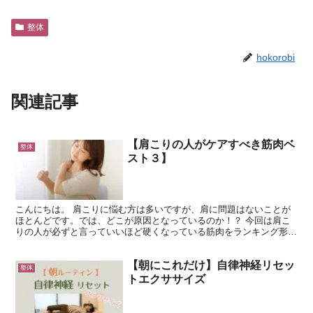
整体
hokorobi
関連記事
【肩こりの人がケアすべき筋肉ベ
整体
スト３】
こんにちは。 肩こりに悩む方は多いですが、肩に問題はないことが
ほとんどです。では、どこが原因となっているのか！？ 今回は肩こ
りの人が必ずと言っていいほど硬くなっている筋肉をランキング形式
でご紹介します。 第３位 力こぶ この筋肉は特に利き腕...
【朝にこれだけ】自律神経リセッ
整体
トエクササイズ