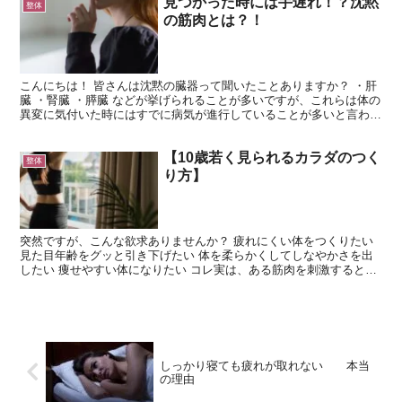
見つかった時には手遅れ！？沈黙
整体
の筋肉とは？！
こんにちは！ 皆さんは沈黙の臓器って聞いたことありますか？ ・肝
臓 ・腎臓 ・膵臓 などが挙げられることが多いですが、これらは体の
異変に気付いた時にはすでに病気が進行していることが多いと言われ
ています。 実はあまり知られていませんが、筋肉に...
【10歳若く見られるカラダのつく
整体
り方】
突然ですが、こんな欲求ありませんか？ 疲れにくい体をつくりたい
見た目年齢をグッと引き下げたい 体を柔らかくしてしなやかさを出
したい 痩せやすい体になりたい コレ実は、ある筋肉を刺激すると叶
いやすくなります。それは『深層筋』です。 よく体幹...
しっかり寝ても疲れが取れない 本当
の理由