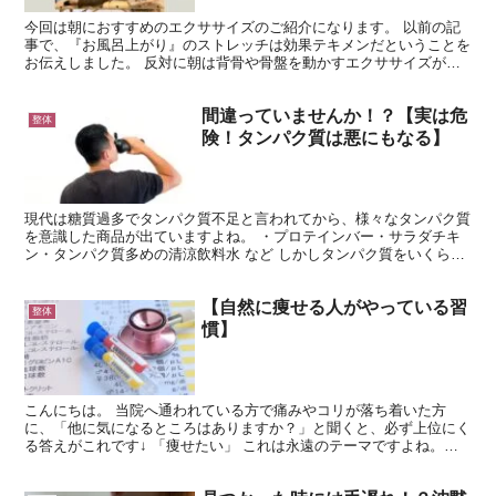
今回は朝におすすめのエクササイズのご紹介になります。 以前の記
事で、『お風呂上がり』のストレッチは効果テキメンだということを
お伝えしました。 反対に朝は背骨や骨盤を動かすエクササイズが体
をオンに切り替える良い習慣になります。 詳しい内容はは...
間違っていませんか！？【実は危
整体
険！タンパク質は悪にもなる】
現代は糖質過多でタンパク質不足と言われてから、様々なタンパク質
を意識した商品が出ていますよね。 ・プロテインバー・サラダチキ
ン・タンパク質多めの清涼飲料水 など しかしタンパク質をいくら摂
っても体の中でうまく使えなければ意味がありません。 ...
【自然に痩せる人がやっている習
整体
慣】
こんにちは。 当院へ通われている方で痛みやコリが落ち着いた方
に、「他に気になるところはありますか？」と聞くと、必ず上位にく
る答えがこれです↓ 「痩せたい」 これは永遠のテーマですよね。体
型の悩みも一部の病気などを除いて、習慣からくるものです...