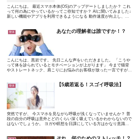
こんにちは。 最近スマホ本体(OS)のアップデートしましたか？ これ
って何の為にやっているかってご存知ですか？ AIに聞いてみました↓
新しい機能やアプリを利用できるようになる 動作速度が向上し、操
作性が改善される バッテリーの持ちが改善さ...
あなたの理解者は誰ですか！？
整体
こんにちは、黒岩です。 先日こんな声をいただきました。 「こうや
って体を診られているとモチベーションが上がります」 今まで猫背
やストレートネック、肩こりにお悩みのお客様が放った一言ですが、
体が良くなっていく過程でどんどん意識が高まっているよ...
【5歳若返る！スゴイ呼吸法】
整体
突然ですが、 今スマホを見ながら呼吸が浅くなっていませんか？ 普
段の自分の呼吸は意外とどのくらい深く吸えているかわからないので
はないでしょうか。 ヨガや瞑想を日課にしている方はかなり意識さ
れているかもしれませんね。 呼吸が浅くなると、以下の...
それ、何のためのストレッチ！？