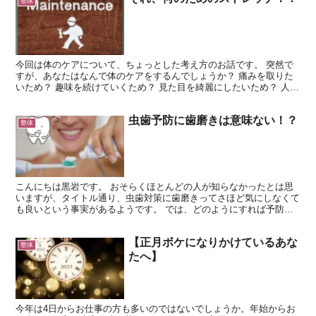
整体
今回は体のケアについて、ちょっとした考え方のお話です。 突然で
すが、あなたはなんで体のケアをするんでしょうか？ 痛みを取りた
いため？ 趣味を続けていくため？ 見た目を綺麗にしたいため？ 人そ
れぞれ理由はあるかと思います。 反対に体のケアをし...
虫歯予防に歯磨きは意味ない！？
整体
こんにちは黒岩です。 おそらくほとんどの人が知らなかったとは思
いますが、タイトル通り、虫歯対策に歯磨きってさほど気にしなくて
も良いという事実があるようです。 では、どのようにすれば予防で
きるのか！？ 以下の動画で歯科医師が語ってくれています...
【正月ボケになりかけているあな
整体
たへ】
今年は4日からお仕事の方も多いのではないでしょうか。年始からお