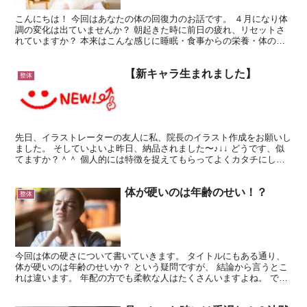
こんにちは！ 今回はあなたの体の回復力のお話です。 ４月になり体
調の変化は出ていませんか？ 朝起きた時に前日の疲れ、リセットさ
れていますか？ 本来はこんな感じに睡眠・食事からの栄養・体のセ
ルフケアで疲労を相殺できるのが理想的です↓ ですが、...
【新キャラ生まれました】
整体
先日、イラストレーターの友人に私、院長のイラスト作成をお願いし
ました。 そしていよいよ昨日、納品されました〜♪↓↓ どうです、似
てますか？＾＾ 個人的には特徴を捉えてもらってよくカタチにして
くれたなと思います。さすがです！ちょっと男前すぎま...
体が硬いのは年齢のせい！？
整体
今回は体の硬さについて書いていきます。 タイトルにもある通り、
体が硬いのは年齢のせいか？ という疑問ですが、 結論から言うとこ
れは違います。 年配の方でも柔軟な人はたくさんいますよね。 では
なぜ硬くなるのか？ 体が硬い人の特徴としては、普段...