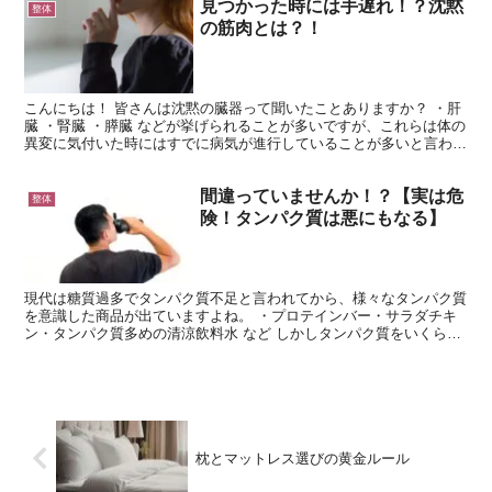
見つかった時には手遅れ！？沈黙
整体
の筋肉とは？！
こんにちは！ 皆さんは沈黙の臓器って聞いたことありますか？ ・肝
臓 ・腎臓 ・膵臓 などが挙げられることが多いですが、これらは体の
異変に気付いた時にはすでに病気が進行していることが多いと言われ
ています。 実はあまり知られていませんが、筋肉に...
間違っていませんか！？【実は危
整体
険！タンパク質は悪にもなる】
現代は糖質過多でタンパク質不足と言われてから、様々なタンパク質
を意識した商品が出ていますよね。 ・プロテインバー・サラダチキ
ン・タンパク質多めの清涼飲料水 など しかしタンパク質をいくら摂
っても体の中でうまく使えなければ意味がありません。 ...
枕とマットレス選びの黄金ルール