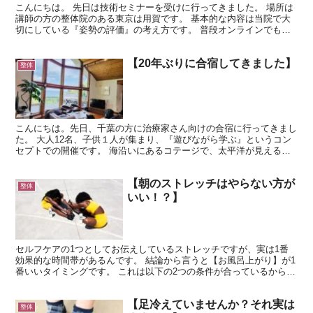
こんにちは。 先日は技術セミナーを受けに行ってきました。 場所は
講師の方の整体院のある東京は用賀です。 基本的な内容は当院で大
切にしている『姿勢の評価』の考え方です。 普段オンラインでも学
ばせていただいている先生の元で、みっちり5時間考え方...
【20年ぶりに合宿してきました】
整体
こんにちは。先日、千葉の方に治療家さん向けの合宿に行ってきまし
た。 大人12名、子供１人が集まり、『遊びながら学ぶ』というコン
セプトでの開催です。 海沿いにあるコテージで、太平洋が見えるロ
ケーションも建物のインテリアもモダンで素敵でした。 ...
【朝のストレッチはやらない方が
整体
いい！？】
セルフケアの1つとしてお伝えしているストレッチですが、実は1番
効果的な時間帯があるんです。 結論から言うと【お風呂上がり】が1
番いいタイミングです。 これは以下の2つの条件が合っているからな
んですね！ ① 筋肉と体温② 筋肉と水分量 まず、...
【足冷えていませんか？それ実は
整体