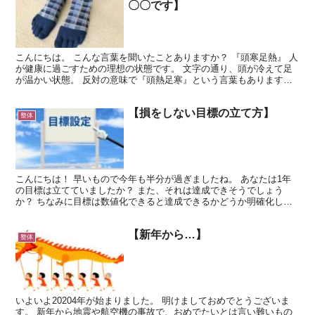
〇〇です】
こんにちは。 こんな言葉を聞いたことありますか？ 『頭寒足熱』 人
が健康に過ごすための理想の状態です。 文字の通り、頭が冷えて足
が温かい状態。 反対の意味で『頭熱足寒』という言葉もあります。
頭に血が上って足元が冷えている状態...すなわち...
【損をしない目標の立て方】
整体
こんにちは！ 早いもので今年も半分が過ぎましたね。 あなたは1年
の目標は立てていましたか？ また、それは達成できそうでしょう
か？ ちなみに目標は数値化できると達成できるかどうか明確化しや
すいと言われています。 例えば目標が『ウォーキングを続...
【新年から…】
整体
いよいよ20204年が始まりました。 明けましておめでとうございま
す。 新年から地震や航空機の事故で、おめでたいとは言い難いもの