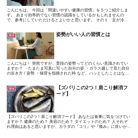
こんにちは。 今回は「間違いやすい健康の習慣」を５つご紹介しま
す。 あまり効率的でない習慣の認識をしているかもしれませんの
で、参考にしていただけるとよいかと思います。 その１ 足が冷え
るから靴下を履いて寝る 予防策で靴下を履いて寝るという方...
姿勢がいい人の習慣とは
整体
こんにちは！ 突然ですが、普段の姿勢ってどのくらい意識されてい
ますか？ ・たまたま写真に写った自分の姿 ・ガラス越しで見た自分
の歩き方 / 姿勢 ・猫背を指摘された時 など、ハッとしたことはない
ですか？ 姿勢の悪さというのは、気づいた時には...
【ズバリこの2つ！肩こり解消フ
整体
ード】
【ズバリこの2つ！肩こり解消フード】 あなたは食事に気をつけてい
ますか？ 健康のため？ 美容のため？ ダイエットのため？ 人それぞ
れ理由はあると思いますが、カラダの『コリ』や『痛み』に良いから
という理由で食事を取られたことはありますか？ 実...