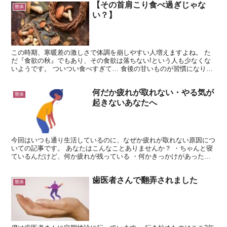
【その首肩こり食べ過ぎじゃな
整体
い？】
この時期、寒暖差の激しさで体調を崩しやすい人増えますよね。 た
だ『食欲の秋』でもあり、その食欲は落ちない!という人も少なくな
いようです。 ついつい食べすぎて… 食後の甘いものが習慣になりす
ぎて… 忙しくて手っ取り早い炭水化物系のみで… など...
何だか疲れが取れない・やる気が
整体
起きないあなたへ
今回はいつも通り生活しているのに、なぜか疲れが取れない原因につ
いての記事です。 あなたはこんなことありませんか？ ・ちゃんと寝
ているんだけど、何か疲れが残っている ・何かきっかけがあったわ
けではないのに、体や気分が重い ・無性に甘いものが欲...
歯医者さんで翻弄されました
整体