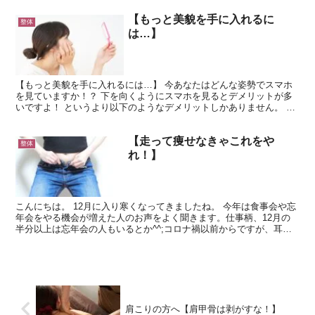
【もっと美貌を手に入れるに
整体
は…】
【もっと美貌を手に入れるには…】 今あなたはどんな姿勢でスマホ
を見ていますか！？ 下を向くようにスマホを見るとデメリットが多
いですよ！ というより以下のようなデメリットしかありません。 ◯
猫背 ◯ 二重顎 ◯ 下腹が出る ◯ あでこのシワ...
【走って痩せなきゃこれをや
整体
れ！】
こんにちは。 12月に入り寒くなってきましたね。 今年は食事会や忘
年会をやる機会が増えた人のお声をよく聞きます。仕事柄、12月の
半分以上は忘年会の人もいるとか^^;コロナ禍以前からですが、耳に
タコができるほど聞かされているあの言葉。 『年末...
肩こりの方へ【肩甲骨は剥がすな！】