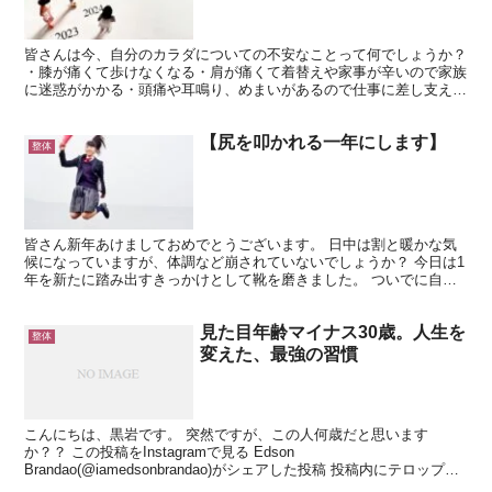
皆さんは今、自分のカラダについての不安なことって何でしょうか？
・膝が痛くて歩けなくなる・肩が痛くて着替えや家事が辛いので家族
に迷惑がかかる・頭痛や耳鳴り、めまいがあるので仕事に差し支える
などなど、色々あるかと思います。カラダの不安は上げ...
【尻を叩かれる一年にします】
整体
皆さん新年あけましておめでとうございます。 日中は割と暖かな気
候になっていますが、体調など崩されていないでしょうか？ 今日は1
年を新たに踏み出すきっかけとして靴を磨きました。 ついでに自転
車と車も。 ちょっとわかりにくいかもしれません汗 年...
見た目年齢マイナス30歳。人生を
整体
変えた、最強の習慣
こんにちは、黒岩です。 突然ですが、この人何歳だと思います
か？？ この投稿をInstagramで見る Edson
Brandao(@iamedsonbrandao)がシェアした投稿 投稿内にテロップが
あるので、すぐ理解された方もいらっしゃる...