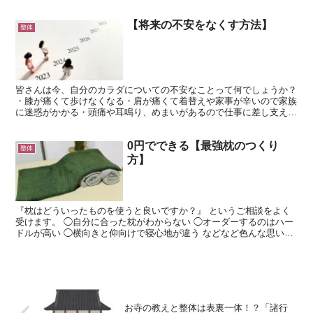
す。 反対に内側に向けると、体重は更に足の外側にかかり、...
【将来の不安をなくす方法】
整体
皆さんは今、自分のカラダについての不安なことって何でしょうか？
・膝が痛くて歩けなくなる・肩が痛くて着替えや家事が辛いので家族
に迷惑がかかる・頭痛や耳鳴り、めまいがあるので仕事に差し支える
などなど、色々あるかと思います。カラダの不安は上げ...
0円でできる【最強枕のつくり
整体
方】
『枕はどういったものを使うと良いですか？』 というご相談をよく
受けます。 ◯自分に合った枕がわからない ◯オーダーするのはハー
ドルが高い ◯横向きと仰向けで寝心地が違う などなど色んな思いが
あるかと思います。 結論、 『ベストな枕はあなた次...
お寺の教えと整体は表裏一体！？「諸行