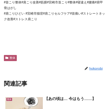
#首こり整体#肩こり改善#筋膜#宮崎市首こり#整体#寝違え#腰痛#肩甲
骨はがし
#肩こりひどい #宮崎市猫背#肩こりセルフケア#首痛い#ストレートネッ
ク改善#ストレス肩こり
整体
hokorobi
関連記事
【あの頃は… 今はもう……】
整体