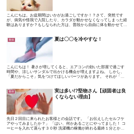
こんにちは。お盆期間はいかがお過ごしですか！？さて、突然です
が、病気や怪我で入院したり、カラダが動かせなくなってしまった経
験はありますか？もしなられた方は、普段から自由に体を動かせて、
美味しいものを食べれる健康のありがたみが深く感じられたの...
夏は〇〇を冷やすな！
整体
こんにちは！ 暑さが増してくると、エアコンの効いた部屋で過ごす
時間や、涼しいサンダルで出かける機会が増えますよね。 しかし、
「夏だからこそ」気をつけてほしいパーツがあります。 それが「足
首」です。 あなたの今の足首周辺を触って、冷たくなって...
実は多い!?堅物さん【頑固者は良
整体
くならない理由】
先日２回目に来られたお客様との会話です。 「お伝えしたセルフケ
アやってみましたか？」 「はい、何かあるごとにやってました！ コ
ーヒーを入れて蒸らす３０秒 洗濯機の稼働が終わる最終１分とかで
すね」 その他にも、色々ときっかけを作ってやっていた...