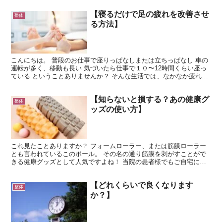
【寝るだけで足の疲れを改善させ
整体
る方法】
こんにちは。 普段のお仕事で座りっぱなしまたは立ちっぱなし 車の
運転が多く、移動も長い 気づいたら仕事で１０〜12時間くらい座っ
ている ということありませんか？ そんな生活では、なかなか疲れが
取れにくい日もあるのではないでしょうか？ 今回は...
【知らないと損する？あの健康グ
整体
ッズの使い方】
これ見たことありますか？ フォームローラー、または筋膜ローラー
とも言われているこのポール。 その名の通り筋膜を剥がすことがで
きる健康グッズとして人気ですよね！ 当院の患者様でもご自宅にあ
る！という方は少なくないです。（使っているかどうかは別...
【どれくらいで良くなります
整体
か？】