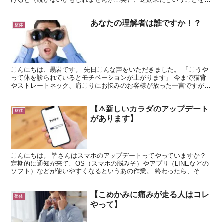
伝えします。 そもそも、猫背の方って反り腰（骨盤の前...
あなたの理解者は誰ですか！？
整体
こんにちは、黒岩です。 先日こんな声をいただきました。 「こうや
って体を診られているとモチベーションが上がります」 今まで猫背
やストレートネック、肩こりにお悩みのお客様が放った一言ですが、
体が良くなっていく過程でどんどん意識が高まっているよ...
【⚠️新しいカラダのアップデート
整体
があります】
こんにちは。 皆さんはスマホのアップデートってやっていますか？
定期的に通知が来て、OS（スマホの脳みそ）やアプリ（LINEなどの
ソフト）などが使いやすくなるというあの作業。 終わったら、そこ
から設定をしてスムーズに使える状態にしていきます...
【こめかみに痛みが走る人はコレ
整体
やって】