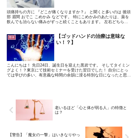
頭痛持ちの方に 『どこが痛くなりますか？』 と聞くと多いのは 後頭
部 眉間 おでこ こめかみ などです。 特にこめかみのあたりは、薬を
飲んでも治らない痛みがずっと続くこともあります。 左右どちらか
が痛いと、 『片頭痛』のような痛みを繰り返し...
【ゴッドハンドの治療は意味な
整体
い！？】
こんにちは！ 先日24日、誕生日を迎えた黒岩です。 そしてタイミン
グよく！？東京にて技術セミナーを受けた翌日でした！ 自分にとっ
ては学びの多い、有意義な時間の余韻に浸る特別な日になったと思い
ます。 ここ数ヶ月で毎月１回、師匠の元で勉強させて...
老いるほど「心と体が弱る人」の特徴と
は？
【警告】「魔女の一撃」はいきなりやっ