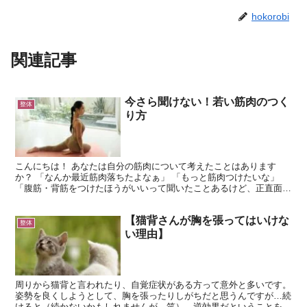
hokorobi
関連記事
今さら聞けない！若い筋肉のつく
整体
り方
こんにちは！ あなたは自分の筋肉について考えたことはあります
か？ 「なんか最近筋肉落ちたよなぁ」 「もっと筋肉つけたいな」
「腹筋・背筋をつけたほうがいいって聞いたことあるけど、正直面倒
くさいなぁ」 など、色んな考えはあるかと思いますが、実...
【猫背さんが胸を張ってはいけな
整体
い理由】
周りから猫背と言われたり、自覚症状がある方って意外と多いです。
姿勢を良くしようとして、胸を張ったりしがちだと思うんですが…続
けると（続かないかもしれませんが…笑）、逆効果だということをお