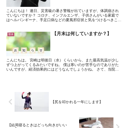
こんにちは！ 連日、災害級の暑さ警報が出ていますが、体調崩され
ていないですか？ コロナ、インフルエンザ、子供さんがいる家庭で
はヘルパンギーナ、手足口病などの夏風邪症状と気をつけるべきこと
は多いですよね。 風邪でもないのに ・体がだるい ・食...
【月末は何していますか？】
整体
こんにちは。 宮崎は明後日（水）くらいから、また最高気温が少し
ずつ上がってくるみたいですね。 僕は寒いのが苦手なのでありがた
いんですが、経済効果的にはどうなんでしょうかね。 さて、当院の
今年の最終営業は30日(土)までとなります。 最終日3...
【尻を叩かれる一年にします】
【結局寝るときはどっち向きがいい