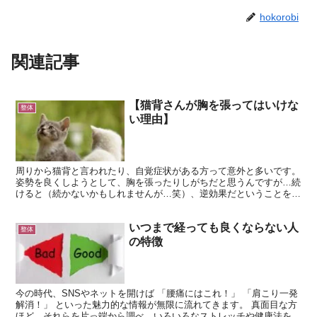
hokorobi
関連記事
【猫背さんが胸を張ってはいけな
整体
い理由】
周りから猫背と言われたり、自覚症状がある方って意外と多いです。
姿勢を良くしようとして、胸を張ったりしがちだと思うんですが…続
けると（続かないかもしれませんが…笑）、逆効果だということをお
伝えします。 そもそも、猫背の方って反り腰（骨盤の前...
いつまで経っても良くならない人
整体
の特徴
今の時代、SNSやネットを開けば 「腰痛にはこれ！」 「肩こり一発
解消！」 といった魅力的な情報が無限に流れてきます。 真面目な方
ほど、それらを片っ端から調べ、いろいろなストレッチや健康法を試