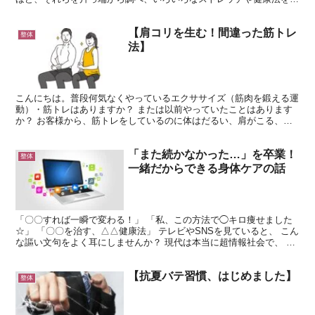
しているかもしれません。 しかし、実はその「情報...
【肩コリを生む！間違った筋トレ
整体
法】
こんにちは。普段何気なくやっているエクササイズ（筋肉を鍛える運
動）・筋トレはありますか？ または以前やっていたことはあります
か？ お客様から、筋トレをしているのに体はだるい、肩がこる、寝
つきが悪いという話をしばしば聞くことがあります。実際に...
「また続かなかった…」を卒業！
整体
一緒だからできる身体ケアの話
「〇〇すれば一瞬で変わる！」 「私、この方法で◯キロ痩せました
☆」 「〇〇を治す、△△健康法」 テレビやSNSを見ていると、 こん
な謳い文句をよく耳にしませんか？ 現代は本当に超情報社会で、 知
らなくてもいいようなことも たくさん入ってくる...
【抗夏バテ習慣、はじめました】
整体