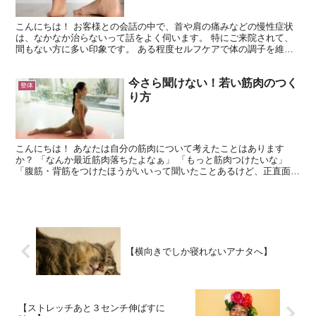
こんにちは！ お客様との会話の中で、首や肩の痛みなどの慢性症状
は、なかなか治らないって話をよく伺います。 特にご来院されて、
間もない方に多い印象です。 ある程度セルフケアで体の調子を維持
されている方は、お気づきの方も多いかもしれませんが、実...
今さら聞けない！若い筋肉のつく
整体
り方
こんにちは！ あなたは自分の筋肉について考えたことはあります
か？ 「なんか最近筋肉落ちたよなぁ」 「もっと筋肉つけたいな」
「腹筋・背筋をつけたほうがいいって聞いたことあるけど、正直面倒
くさいなぁ」 など、色んな考えはあるかと思いますが、実...
【横向きでしか寝れないアナタへ】
【ストレッチあと３センチ伸ばすに