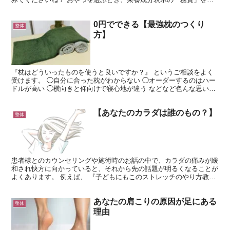
ていますか？ 実は、数値の裏側には体に与える大きな影...
0円でできる【最強枕のつくり
整体
方】
『枕はどういったものを使うと良いですか？』 というご相談をよく
受けます。 ◯自分に合った枕がわからない ◯オーダーするのはハー
ドルが高い ◯横向きと仰向けで寝心地が違う などなど色んな思いが
あるかと思います。 結論、 『ベストな枕はあなた次...
【あなたのカラダは誰のもの？】
整体
患者様とのカウンセリングや施術時のお話の中で、カラダの痛みが緩
和され快方に向かっていると、それから先の話題が明るくなることが
よくあります。 例えば、 『子どもにもこのストレッチのやり方教え
ようかな』 『自分の時間に余裕ができた』 『家族に優...
あなたの肩こりの原因が足にある
整体
理由