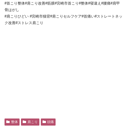
#首こり整体#肩こり改善#筋膜#宮崎市首こり#整体#寝違え#腰痛#肩甲
骨はがし
#肩こりひどい #宮崎市猫背#肩こりセルフケア#首痛い#ストレートネッ
ク改善#ストレス肩こり
整体
肩こり
頭痛