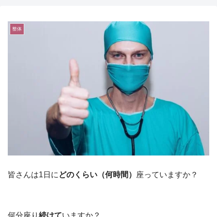
整体
皆さんは1日に
どのくらい（何時間）
座っていますか？
何分座り
続けて
いますか？