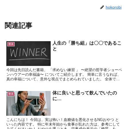
hokorobi
関連記事
人生の「勝ち組」は〇〇であるこ
整体
と
今回は先日読んだ書籍、 「求めない練習 」 〜絶望の哲学者ショーペ
ンハウアーの幸福論〜 についてご紹介します。 簡単に言うなれば、
真の幸福について、意外な視点でまとめられていました。 全体で主
要な部分を３つのパートに分けて、簡単に解説してい...
体に良いと思って飲んでいたの
整体
に…
こんにちは！ 今回は、実は怖い！血糖値を悪化させるNGおやつ と
いった内容です。 特に年末年始から食事が乱れた方は、参考にして
みてくださいね！ おやつを選ぶとき、栄養成分表示の「糖質」を見