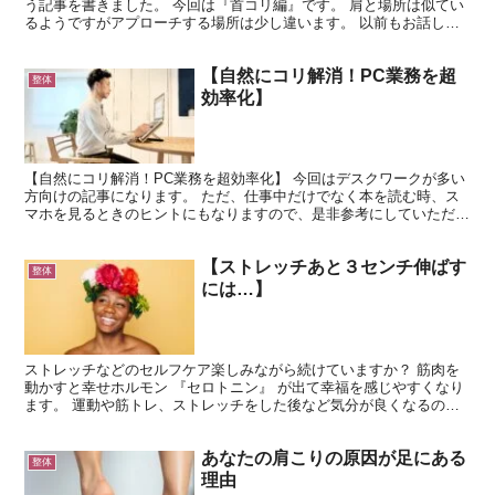
う記事を書きました。 今回は『首コリ編』です。 肩と場所は似てい
るようですがアプローチする場所は少し違います。 以前もお話しし
ましたが、首こり・首痛に悩む方は多いですが、首に問題...
【自然にコリ解消！PC業務を超
整体
効率化】
【自然にコリ解消！PC業務を超効率化】 今回はデスクワークが多い
方向けの記事になります。 ただ、仕事中だけでなく本を読む時、ス
マホを見るときのヒントにもなりますので、是非参考にしていただけ
ればと思います。 座って仕事をする時、パソコン業務が...
【ストレッチあと３センチ伸ばす
整体
には…】
ストレッチなどのセルフケア楽しみながら続けていますか？ 筋肉を
動かすと幸せホルモン 『セロトニン』 が出て幸福を感じやすくなり
ます。 運動や筋トレ、ストレッチをした後など気分が良くなるのは
そういった理由もあります。 日々の生活の中では【笑う...
あなたの肩こりの原因が足にある
整体
理由