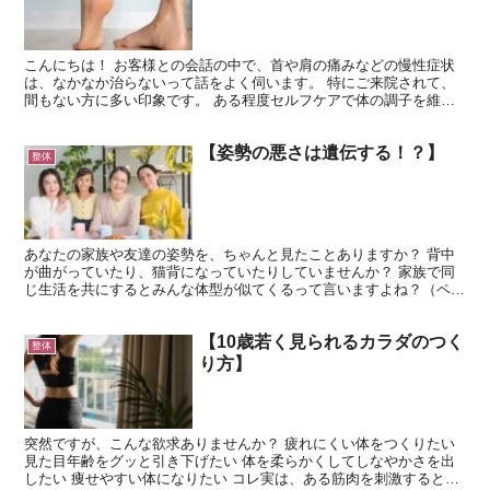
こんにちは！ お客様との会話の中で、首や肩の痛みなどの慢性症状
は、なかなか治らないって話をよく伺います。 特にご来院されて、
間もない方に多い印象です。 ある程度セルフケアで体の調子を維持
されている方は、お気づきの方も多いかもしれませんが、実...
【姿勢の悪さは遺伝する！？】
整体
あなたの家族や友達の姿勢を、ちゃんと見たことありますか？ 背中
が曲がっていたり、猫背になっていたりしていませんか？ 家族で同
じ生活を共にするとみんな体型が似てくるって言いますよね？（ペッ
トも含めて>_<） 姿勢も同じで、同じ屋根の下で生活を...
【10歳若く見られるカラダのつく
整体
り方】
突然ですが、こんな欲求ありませんか？ 疲れにくい体をつくりたい
見た目年齢をグッと引き下げたい 体を柔らかくしてしなやかさを出
したい 痩せやすい体になりたい コレ実は、ある筋肉を刺激すると叶