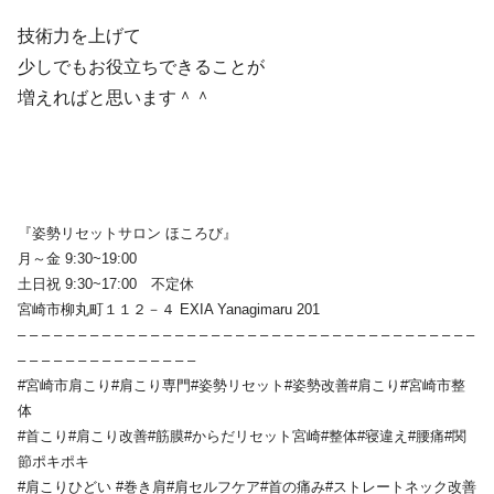
技術力を上げて
少しでもお役立ちできることが
増えればと思います＾＾
『姿勢リセットサロン ほころび』
月～金 9:30~19:00
土日祝 9:30~17:00 不定休
宮崎市柳丸町１１２－４ EXIA Yanagimaru 201
– – – – – – – – – – – – – – – – – – – – – – – – – – – – – – – – – – – – – –
– – – – – – – – – – – – – – –
#宮崎市肩こり#肩こり専門#姿勢リセット#姿勢改善#肩こり#宮崎市整
体
#首こり#肩こり改善#筋膜#からだリセット宮崎#整体#寝違え#腰痛#関
節ポキポキ
#肩こりひどい #巻き肩#肩セルフケア#首の痛み#ストレートネック改善