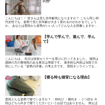
のか
こんにちは！！ 皆さんは見た目年齢気になりますか？ こちら同じ40
代女性でも、姿勢で見た目年齢が大きく変わるのがわかるでしょう
か。 あなたは普段から姿勢がいい人ってどんな人を想像しますか？
イメージしやすいようにバレエダンサーを例に挙げてお...
【学んで学んで、遊んで、学ん
整体
で】
こんにちは。 先日は技術セミナーを受けに行ってきました。 場所は
講師の方の整体院のある東京は用賀です。 基本的な内容は当院で大
切にしている『姿勢の評価』の考え方です。 普段オンラインでも学
ばせていただいている先生の元で、みっちり5時間考え方...
【寝る時も猫背になる理由】
整体
普段どんな姿勢で寝ていますか？ ・仰向け ・横向き ・うつ伏せ 今
回はどちら向きで寝てくださいというお話ではありません。 例えば