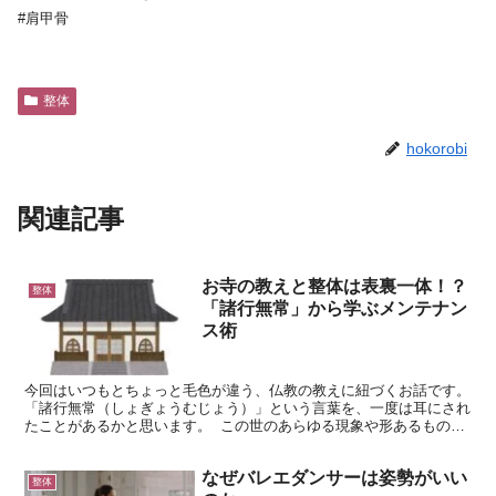
#肩甲骨
整体
hokorobi
関連記事
お寺の教えと整体は表裏一体！？
整体
「諸行無常」から学ぶメンテナン
ス術
今回はいつもとちょっと毛色が違う、仏教の教えに紐づくお話です。
「諸行無常（しょぎょうむじょう）」という言葉を、一度は耳にされ
たことがあるかと思います。 この世のあらゆる現象や形あるもの
は、絶えず変化し続け、一秒たりとも同じ状態に留まるこ...
なぜバレエダンサーは姿勢がいい
整体