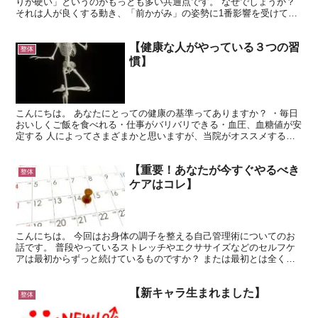
りが硬い」というのがもっとも多い共通点です。 なぜでしょうか？
それは人が良くする動き、「前かがみ」の姿勢に1番影響を受けてい
るからなんです。 日常生活では手や腕を使ったりするこ...
【健康な人がやっている３つの習
整体
慣】
こんにちは。 あなたにとっての健康の基準ってありますか？ ・毎日
おいしくご飯を食べれる・仕事がバリバリできる・血圧、血糖値が安
定する 人によってさまざまかと思いますが、当院がオススメする健
康の基準として 【寝たら回復する状態】 という考え方...
【重要！あなたが今すぐやるべき
整体
ケアはコレ】
こんにちは。 今回はお身体の調子を整える自己管理術についてのお
話です。 普段やっているストレッチやエクササイズなどのセルフケ
アは最初からずっと続けているものですか？ または最初とは全く違
うものですか？ やるべきケアというのは、体が変わってく...
【新キャラ生まれました】
整体