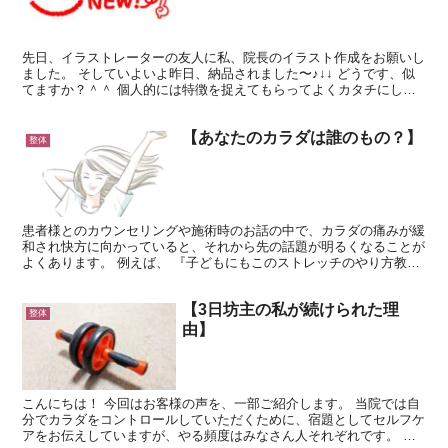
先日、イラストレーターの友人に私、院長のイラスト作成をお願いし
ました。 そしていよいよ昨日、納品されました〜♪↓↓ どうです、似
てますか？＾＾ 個人的には特徴を捉えてもらってよくカタチにして
くれたなと思います。さすがです！ちょっと男前すぎま...
【あなたのカラダは誰のもの？】
整体
患者様とのカウンセリングや施術時のお話の中で、カラダの痛みが緩
和され快方に向かっていると、それから先の話題が明るくなることが
よくあります。 例えば、 『子どもにもこのストレッチのやり方教え
ようかな』 『自分の時間に余裕ができた』 『家族に優...
【3日坊主の私が続けられた理
整体
由】
こんにちは！ 今回はお客様の声を、一部ご紹介します。 当院では自
分でカラダをコントロールしていただくために、宿題としてセルフケ
アをお伝えしていますが、やる頻度はみなさん人それぞれです。 毎