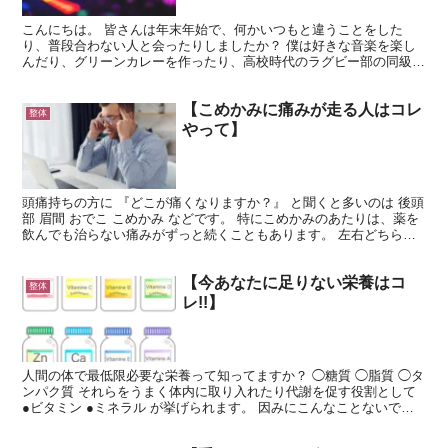
こんにちは。 皆さんは年末年始で、何かいつもと違うことをした
り、普段合わない人と会ったりしましたか？ 僕は好きな音楽を楽し
んだり、グリーンカレーを作ったり、高校時代のラグビー部の同級生
や後輩と新年会をしたりと、それなりに楽しめました！ 実は...
【こめかみに痛みが走る人はコレ
整体
やって】
頭痛持ちの方に 『どこが痛くなりますか？』 と聞くと多いのは 後頭
部 眉間 おでこ こめかみ などです。 特にこめかみのあたりは、薬を
飲んでも治らない痛みがずっと続くこともあります。 左右どちらか
が痛いと、 『片頭痛』のような痛みを繰り返し...
【今あなたに足りない栄養はコ
整体
レ!!】
人間の体で最低限必要な栄養って知ってますか？ ◯糖質 ◯脂質 ◯タ
ンパク質 それらをうまく体内に取り入れたり代謝を促す役割として
●ビタミン ●ミネラル が挙げられます。 因みにこんなことないです
か？ 『ちゃんと運動や食事を気をつけているは...