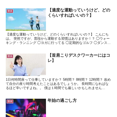
【適度な運動っていうけど、どの
整体
くらいすればいいの？】
【適度な運動っていうけど、どのくらいすればいいの？】 こんにち
は。 突然ですが、普段から運動する習慣はありますか！？ ◯ウォー
キング・ランニング ◯ヨガに行ってる ◯定期的なゴルフ ◯ダンス教
室 など定期的にやっているものは何でしょうか！？...
【首肩こりデスクワーカーにはコ
整体
レ】
1日何時間座って仕事していますか？ 5時間？ 8時間？ 12時間？ 改め
て自分の座り時間考えたことはあるでしょうか。 長時間になればな
るほど辛いですよね。。 僕は１時間でも厳しいかもしれません
（笑） 座っている人ほど、 肥満、糖尿病、がん、...
年始の過ごし方
整体